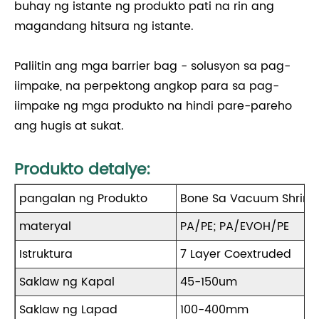
buhay ng istante ng produkto pati na rin ang
magandang hitsura ng istante.
Paliitin ang mga barrier bag - solusyon sa pag-
iimpake, na perpektong angkop para sa pag-
iimpake ng mga produkto na hindi pare-pareho
ang hugis at sukat.
Produkto detalye:
pangalan ng Produkto
Bone Sa Vacuum Shrink
materyal
PA/PE; PA/EVOH/PE
Istruktura
7 Layer Coextruded
Saklaw ng Kapal
45-150um
Saklaw ng Lapad
100-400mm