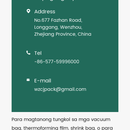
Address

No.677 Fazhan Road,
Longgang, Wenzhou,
Zhejiang Province, China
Tel

-86-577-59996000
E-mail

wzcjpack@gmail.com
Para magtanong tungkol sa mga vacuum
bag, thermoforming film, shrink bag, o para