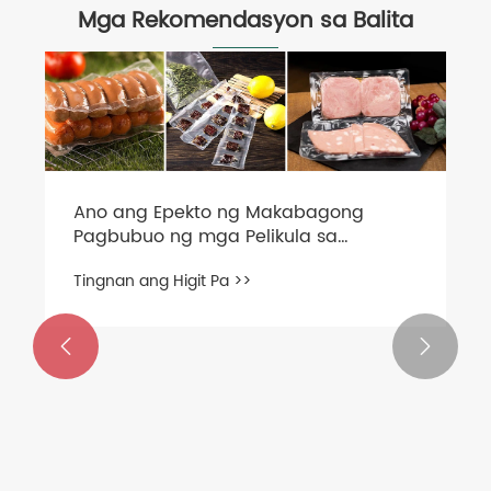
Mga Rekomendasyon sa Balita
Ano ang Epekto ng Makabagong
Pagbubuo ng mga Pelikula sa
Pagbabagong Solusyon sa Pag-
Tingnan ang Higit Pa >>
iimpake ng Pagkain?

