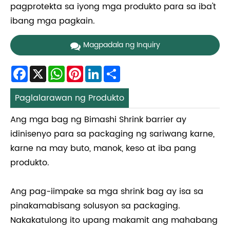
pagprotekta sa iyong mga produkto para sa iba't
ibang mga pagkain.
Magpadala ng Inquiry
Facebook
X
WhatsApp
Pinterest
LinkedIn
Share
Paglalarawan ng Produkto
Ang mga bag ng Bimashi Shrink barrier ay
idinisenyo para sa packaging ng sariwang karne,
karne na may buto, manok, keso at iba pang
produkto.
Ang pag-iimpake sa mga shrink bag ay isa sa
pinakamabisang solusyon sa packaging.
Nakakatulong ito upang makamit ang mahabang