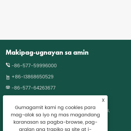
Makipag-ugnayan sa amin
-86-577-59996000
+86-13868650529
-86-577-64263677
wzcjpack@gmail.com
X
Gumagamit kami ng cookies para
No.677 Fazhan Road, Longgang, Wenzhou,
mag-alok sa iyo ng mas magandang
Zhejiang Province, China
karanasan sa pagba-browse, pag-
aralan ang trapiko sa site at i-