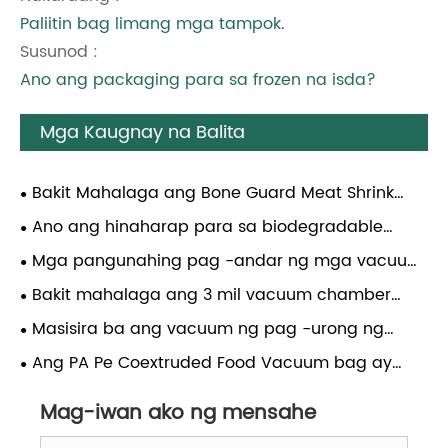
Paliitin bag limang mga tampok.
Susunod :
Ano ang packaging para sa frozen na isda?
Mga Kaugnay na Balita
Bakit Mahalaga ang Bone Guard Meat Shrink
Bags para sa Pagprotekta sa Mga Premium Meat
Ano ang hinaharap para sa biodegradable
Products at Pag-maximize ng Shelf Life
thermoforming films
Mga pangunahing pag -andar ng mga vacuum
bag
Bakit mahalaga ang 3 mil vacuum chamber
pouches para sa pagpapanatili ng pagkain?
Masisira ba ang vacuum ng pag -urong ng
vacuum ng pagkain?
Ang PA Pe Coextruded Food Vacuum bag ay
ligtas para sa pakikipag -ugnay sa pagkain?
Mag-iwan ako ng mensahe