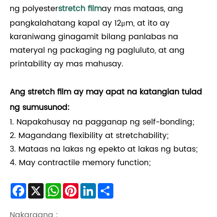
ng polyester
stretch film
ay mas mataas, ang
pangkalahatang kapal ay 12μm, at ito ay
karaniwang ginagamit bilang panlabas na
materyal ng packaging ng pagluluto, at ang
printability ay mas mahusay.
Ang stretch film ay may apat na katangian tulad
ng sumusunod:
1. Napakahusay na pagganap ng self-bonding;
2. Magandang flexibility at stretchability;
3. Mataas na lakas ng epekto at lakas ng butas;
4. May contractile memory function;
Facebook
X
WhatsApp
Pinterest
LinkedIn
Share
Nakaraang :