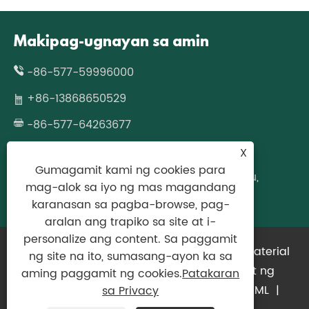
Makipag-ugnayan sa amin
-86-577-59996000
+86-13868650529
-86-577-64263677
wzcjpack@gmail.com
X
Gumagamit kami ng cookies para
No.677 Fazhan Road, Longgang, Wenzhou,
mag-alok sa iyo ng mas magandang
Zhejiang Province, China
karanasan sa pagba-browse, pag-
aralan ang trapiko sa site at i-
personalize ang content. Sa paggamit
Copyright © 2024 Zhejiang Bimashi New Material
ng site na ito, sumasang-ayon ka sa
Technology Co.,Ltd. Nakalaan ang lahat ng
aming paggamit ng cookies.
Patakaran
karapatan.
Links
|
Sitemap
|
RSS
|
XML
|
sa Privacy