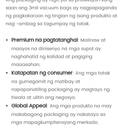
Ang packaging ay higit pa sa proteksyon kung
saan ang 3mil vacuum bags ay nagpapaganda
ng pagkakaroon ng tingian ng isang produkto at
nag -ambag sa tagumpay ng tatak.
Premium na pagtatanghal
: Malinaw at
maayos na dinisenyo na mga supot ay
naghahatid ng kalidad at pagiging
maaasahan.
Katapatan ng consumer
: Ang mga tatak
na gumagamit ng matibay at
napapanatiling packaging ay magtayo ng
tiwala at ulitin ang negosyo.
Global Appeal
: Ang mga produkto na may
makabagong packaging ay nakatayo sa
mga mapagkumpitensyang merkado.