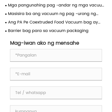
Products at Pag-maximize ng Shelf Life
thermoforming films
Mga pangunahing pag -andar ng mga vacuum
bag
Masisira ba ang vacuum ng pag -urong ng
vacuum ng pagkain?
Ang PA Pe Coextruded Food Vacuum bag ay
ligtas para sa pakikipag -ugnay sa pagkain?
Barrier bag para sa vacuum packaging
Mag-iwan ako ng mensahe