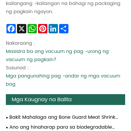
kailangang -kailangan na bahagi ng packaging
ng pagkain ngayon.
Facebook
X
WhatsApp
Pinterest
LinkedIn
Share
Nakaraang :
Masisira ba ang vacuum ng pag -urong ng
vacuum ng pagkain?
Susunod :
Mga pangunahing pag -andar ng mga vacuum
bag
Mga Kaugnay na Balita
Bakit Mahalaga ang Bone Guard Meat Shrink
Bags para sa Pagprotekta sa Mga Premium Meat
Ano ang hinaharap para sa biodegradable