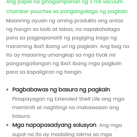
Ang papel na ginagampanan ng 3 mil vacuum
chamber pouches sa pangangalaga ng pagkain
Maaaring ayusin ng aming produkto ang antas
ng hangin sa loob at labas, na napakahalaga
para sa pagpapanatili ng pagiging bago ng
maraming iba't ibang uri ng pagkain. Ang bag na
ito ay maaaring umangkop sa mga tiyak na
pangangailangan ng iba't ibang mga pagkain
para sa kapaligiran ng hangin.
Pagbabawas ng basura ng pagkain
:
Pinapayagan ng Extended Shelf Life ang mga
mamimili at nagtitingi na mabawasan ang
basura.
Mga napapasadyang solusyon
: Ang mga
supot na ito ay madaling iakma sa mga