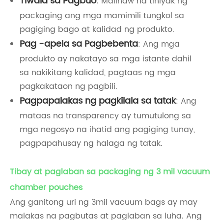
Tiwala sa Pagbuo
: Malinaw na tiniyak ng
packaging ang mga mamimili tungkol sa
pagiging bago at kalidad ng produkto.
Pag -apela sa Pagbebenta
: Ang mga
produkto ay nakatayo sa mga istante dahil
sa nakikitang kalidad, pagtaas ng mga
pagkakataon ng pagbili.
Pagpapalakas ng pagkilala sa tatak
: Ang
mataas na transparency ay tumutulong sa
mga negosyo na ihatid ang pagiging tunay,
pagpapahusay ng halaga ng tatak.
Tibay at paglaban sa packaging ng 3 mil vacuum
chamber pouches
Ang ganitong uri ng 3mil vacuum bags ay may
malakas na pagbutas at paglaban sa luha. Ang