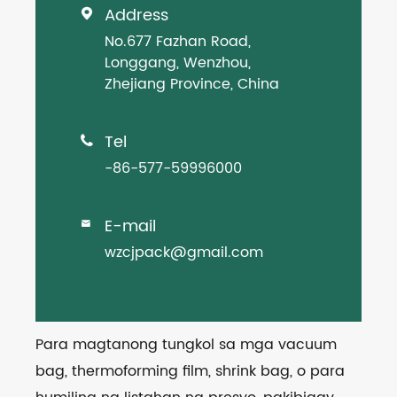
Address

No.677 Fazhan Road,
Longgang, Wenzhou,
Zhejiang Province, China
Tel

-86-577-59996000
E-mail

wzcjpack@gmail.com
Para magtanong tungkol sa mga vacuum
bag, thermoforming film, shrink bag, o para