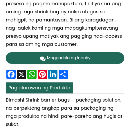
proseso ng pagmamanupaktura, tinitiyak na ang
aming mga shrink bag ay nakakatugon sa
mahigpit na pamantayan. Bilang karagdagan,
nag-aalok kami ng mga mapagkumpitensyang
presyo upang matiyak ang pagiging naa-access
para sa aming mga customer.
Magpadala ng Inquiry
Facebook
X
WhatsApp
Pinterest
LinkedIn
Share
Paglalarawan ng Produkto
Bimashi Shrink barrier bags – packaging solution,
na perpektong angkop para sa packaging ng
mga produkto na hindi pare-pareho ang hugis at
sukat.