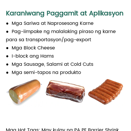
Karaniwang Paggamit at Aplikasyon
● Mga Sariwa at Naprosesong Karne
● Pag-iimpake ng malalaking piraso ng karne
para sa transportasyon/pag-export
● Mga Block Cheese
● I-block ang Hams
● Mga Sausage, Salami at Cold Cuts
● Mga semi-tapos na produkto
Mga Hot Tags: May kulay na PA PE Barrier Shrink