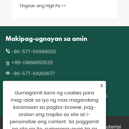
Tingnan ang Higit Pa >>
Makipag-ugnayan sa amin
-86-577-59996000
+86-13868650529
-86-577-64263677
wzcjpack@gmail.com
X
Gumagamit kami ng cookies para
No.677 Fazhan Road, Longgang, Wenzhou,
mag-alok sa iyo ng mas magandang
Zhejiang Province, China
karanasan sa pagba-browse, pag-
aralan ang trapiko sa site at i-
personalize ang content. Sa paggamit
Copyright © 2024 Zhejiang Bimashi New Material