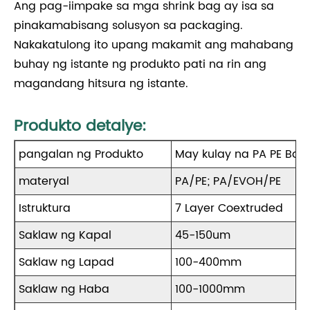
Ang pag-iimpake sa mga shrink bag ay isa sa
pinakamabisang solusyon sa packaging.
Nakakatulong ito upang makamit ang mahabang
buhay ng istante ng produkto pati na rin ang
magandang hitsura ng istante.
Produkto detalye:
pangalan ng Produkto
May kulay na PA PE Barr
materyal
PA/PE; PA/EVOH/PE
Istruktura
7 Layer Coextruded
Saklaw ng Kapal
45-150um
Saklaw ng Lapad
100-400mm
Saklaw ng Haba
100-1000mm