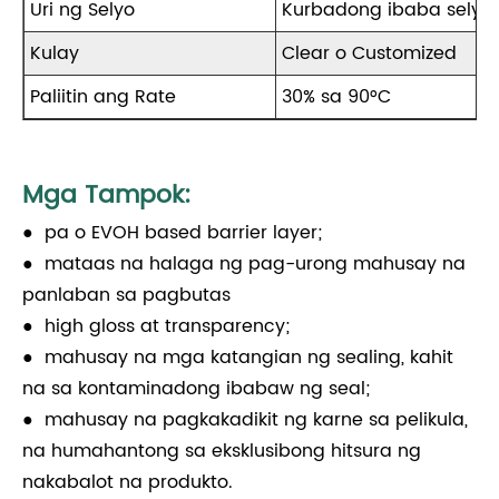
Uri ng Selyo
Kurbadong ibaba selyo, 
Kulay
Clear o Customized
Paliitin ang Rate
30% sa 90°C
Mga Tampok:
● pa o EVOH based barrier layer;
● mataas na halaga ng pag-urong mahusay na
panlaban sa pagbutas
● high gloss at transparency;
● mahusay na mga katangian ng sealing, kahit
na sa kontaminadong ibabaw ng seal;
● mahusay na pagkakadikit ng karne sa pelikula,
na humahantong sa eksklusibong hitsura ng
nakabalot na produkto.